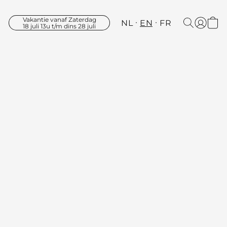
Vakantie vanaf Zaterdag
NL
EN
FR
18 juli 13u t/m dins 28 juli