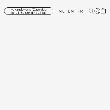
Vakantie vanaf Zaterdag
NL
EN
FR
18 juli 13u t/m dins 28 juli