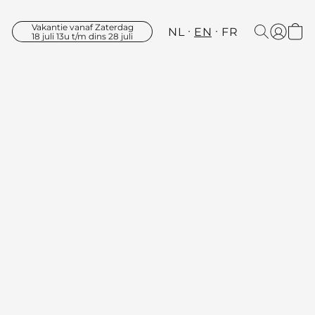
Vakantie vanaf Zaterdag
NL
EN
FR
18 juli 13u t/m dins 28 juli