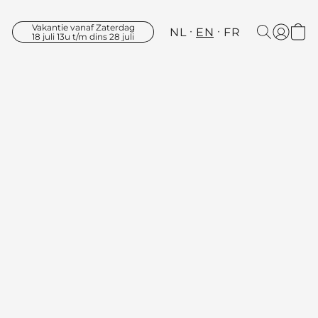
Vakantie vanaf Zaterdag
NL
EN
FR
18 juli 13u t/m dins 28 juli