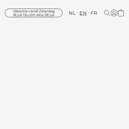
Vakantie vanaf Zaterdag
NL
EN
FR
18 juli 13u t/m dins 28 juli