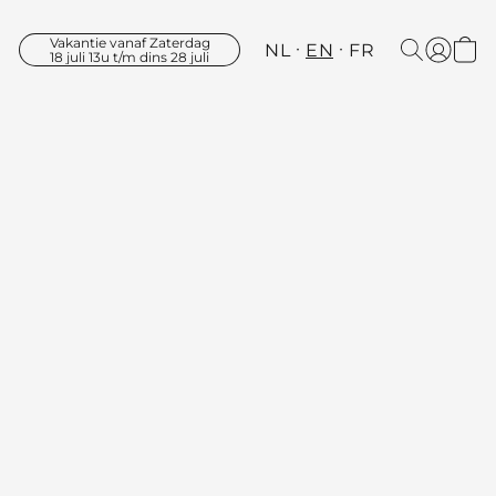
Vakantie vanaf Zaterdag
NL
EN
FR
18 juli 13u t/m dins 28 juli