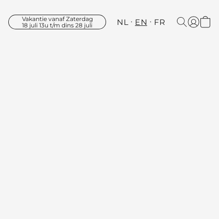
Vakantie vanaf Zaterdag
NL
EN
FR
18 juli 13u t/m dins 28 juli