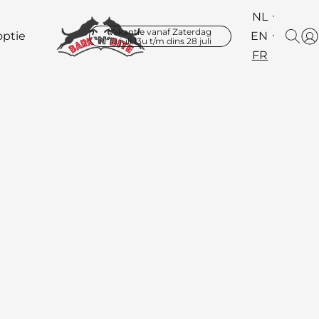
NL
Vakantie vanaf Zaterdag
ptie
EN
18 juli 13u t/m dins 28 juli
FR