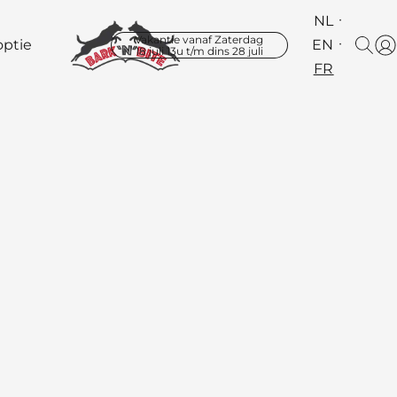
NL
Vakantie vanaf Zaterdag
ptie
EN
18 juli 13u t/m dins 28 juli
FR