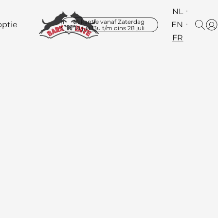
NL
Vakantie vanaf Zaterdag
ptie
EN
18 juli 13u t/m dins 28 juli
FR