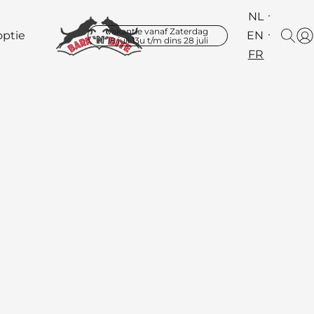
NL
Vakantie vanaf Zaterdag
ptie
EN
18 juli 13u t/m dins 28 juli
FR