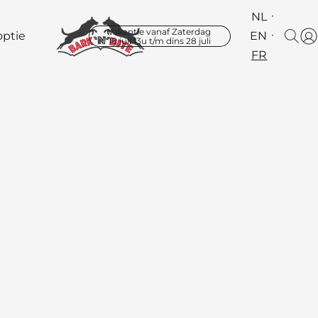
NL
Vakantie vanaf Zaterdag
ptie
EN
18 juli 13u t/m dins 28 juli
FR