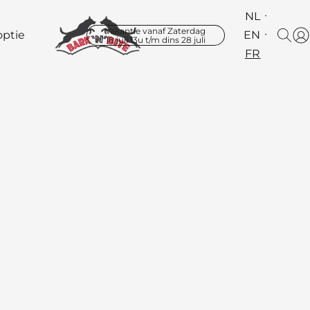
NL
Vakantie vanaf Zaterdag
ptie
EN
18 juli 13u t/m dins 28 juli
FR