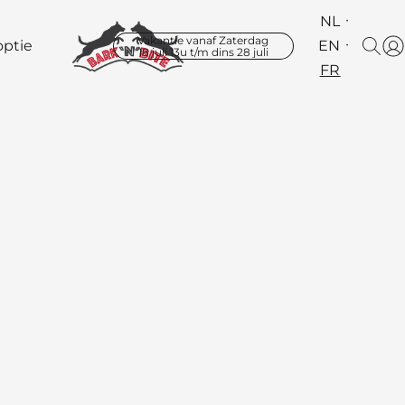
NL
Vakantie vanaf Zaterdag
ptie
EN
18 juli 13u t/m dins 28 juli
FR